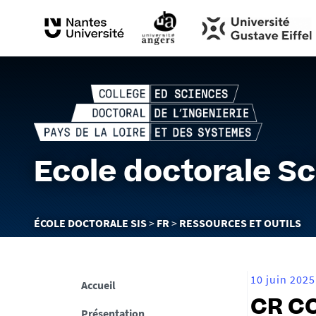
Ecole doctorale Sc
Vous
ÉCOLE DOCTORALE SIS
FR
RESSOURCES ET OUTILS
êtes
ici :
10 juin 2025
Accueil
CR CO
Présentation