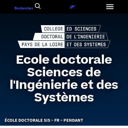
Aller
Choix
fr
Rechercher
au
de
contenu
la
langue
Ecole doctorale
Sciences de
l'Ingénierie et des
Systèmes
Vous
ÉCOLE DOCTORALE SIS
FR
PENDANT
êtes