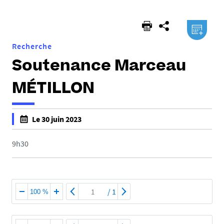
ici :
.ical
Recherche
Soutenance Marceau
MÉTILLON
h
Le 30 juin 2023
t
f
t
a
9h30
p
l
s
s
:
e
/
f
/
1
100 %
/
a
e
l
d