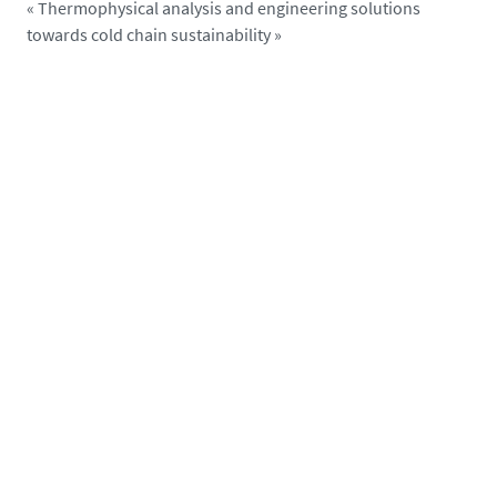
« Thermophysical analysis and engineering solutions
l
-
towards cold chain sustainability »
s
s
e
i
s
.
d
o
c
t
o
r
a
t
-
p
a
y
s