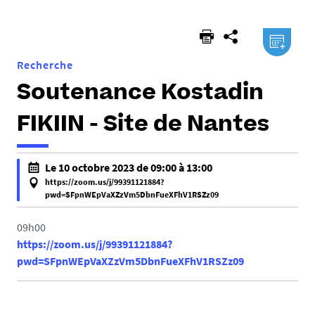
ici :
.ical
Recherche
Soutenance Kostadin
FIKIIN - Site de Nantes
h
Le 10 octobre 2023 de 09:00 à 13:00
t
https://zoom.us/j/99391121884?
t
pwd=SFpnWEpVaXZzVm5DbnFueXFhV1RSZz09
f
p
a
09h00
s
l
https://zoom.us/j/99391121884?
:
s
pwd=SFpnWEpVaXZzVm5DbnFueXFhV1RSZz09
/
e
/
f
e
a
d