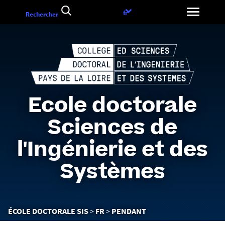
Aller
Choix
fr
Rechercher
au
de
contenu
la
langue
Ecole doctorale
Sciences de
l'Ingénierie et des
Systèmes
Vous
ÉCOLE DOCTORALE SIS
FR
PENDANT
êtes