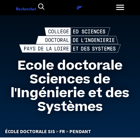
Aller
Choix
fr
Rechercher
au
de
contenu
la
langue
Ecole doctorale
Sciences de
l'Ingénierie et des
Systèmes
Vous
ÉCOLE DOCTORALE SIS
FR
PENDANT
êtes