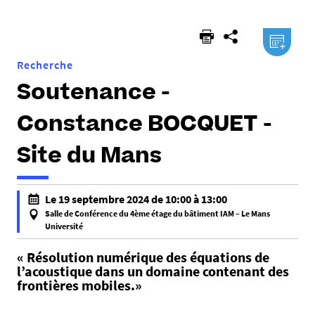
ici :
.ical
Recherche
Soutenance -
Constance BOCQUET -
Site du Mans
h
Le 19 septembre 2024 de 10:00 à 13:00
t
Salle de Conférence du 4ème étage du bâtiment IAM – Le Mans
t
Université
f
p
« Résolution numérique des équations de
a
s
l’acoustique dans un domaine contenant des
l
:
frontières mobiles.»
s
/
e
/