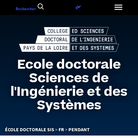
Aller
Choix
fr
Rechercher
au
de
contenu
la
langue
Ecole doctorale
Sciences de
l'Ingénierie et des
Systèmes
Vous
ÉCOLE DOCTORALE SIS
FR
PENDANT
êtes