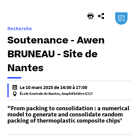
ici :
.ical
Recherche
Soutenance - Awen
BRUNEAU - Site de
Nantes
h
Le 10 mars 2025 de 14:00 à 17:00
t
École Centrale de Nantes, Amphithéâtre C117
t
f
p
"From packing to consolidation : a numerical
a
model to generate and consolidate random
s
l
packing of thermoplastic composite chips'
:
s
/
e
/
f