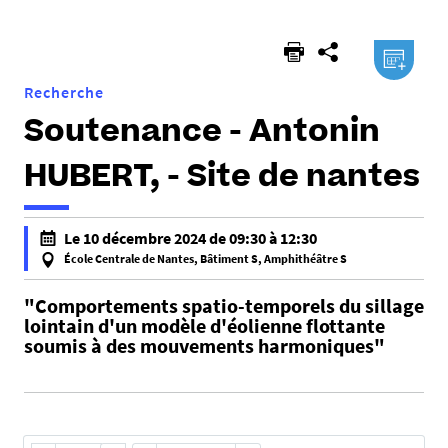
ici :
.ical
Recherche
Soutenance - Antonin
HUBERT, - Site de nantes
h
Le 10 décembre 2024 de 09:30 à 12:30
t
École Centrale de Nantes, Bâtiment S, Amphithéâtre S
t
f
p
"Comportements spatio-temporels du sillage
a
lointain d'un modèle d'éolienne flottante
s
l
soumis à des mouvements harmoniques"
:
s
/
e
/
f
e
a
d
l