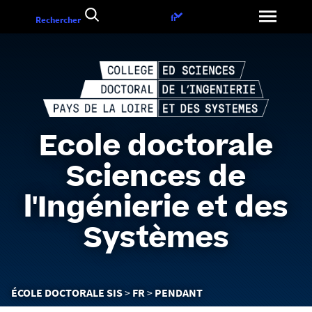
Aller
Choix
fr
Rechercher
au
de
contenu
la
langue
Ecole doctorale
Sciences de
l'Ingénierie et des
Systèmes
Vous
ÉCOLE DOCTORALE SIS
FR
PENDANT
êtes