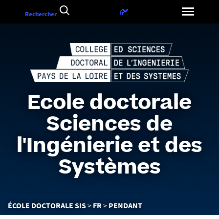
Aller
Choix
fr
Rechercher
au
de
contenu
la
langue
Ecole doctorale
Sciences de
l'Ingénierie et des
Systèmes
Vous
ÉCOLE DOCTORALE SIS
FR
PENDANT
êtes