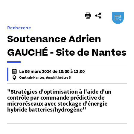
ici :
.ical
Recherche
Soutenance Adrien
GAUCHÉ - Site de Nantes
h
Le 06 mars 2024 de 10:00 à 13:00
t
Centrale Nantes, Amphithéâtre S
t
f
p
"Stratégies d'optimisation à l'aide d'un
a
contrôle par commande prédictive de
s
l
microréseaux avec stockage d'énergie
:
s
hybride batteries/hydrogène''
/
e
/
f
e
a
d
l